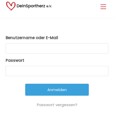
Skip
Back
Men
to
To
content
Top
Benutzername oder E-Mail
Passwort
Passwort vergessen?